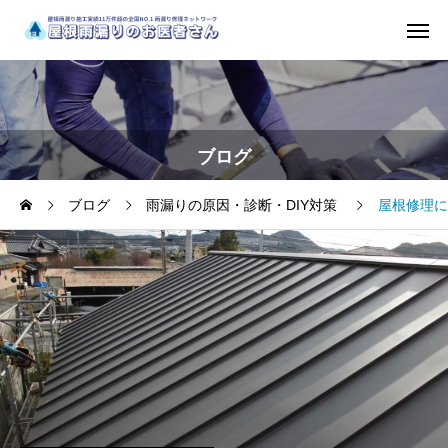
ブログ
ブログ
雨漏りの原因・診断・DIY対策
屋根修理に