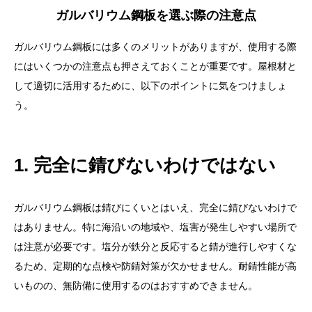
ガルバリウム鋼板を使った屋根修理の流れ
ガルバリウム鋼板を選ぶ際の注意点
1. 現地調査とプランニング
ガルバリウム鋼板には多くのメリットがありますが、使用する際
2. 既存の屋根材の撤去
にはいくつかの注意点も押さえておくことが重要です。屋根材と
して適切に活用するために、以下のポイントに気をつけましょ
3. ガルバリウム鋼板の設置
う。
4. 断熱・遮音対策
5. 最終チェック
1. 完全に錆びないわけではない
メンテナンス方法：ガルバリウム鋼板を長持ちさせる
ために
ガルバリウム鋼板は錆びにくいとはいえ、完全に錆びないわけで
まとめ
はありません。特に海沿いの地域や、塩害が発生しやすい場所で
は注意が必要です。塩分が鉄分と反応すると錆が進行しやすくな
るため、定期的な点検や防錆対策が欠かせません。耐錆性能が高
いものの、無防備に使用するのはおすすめできません。