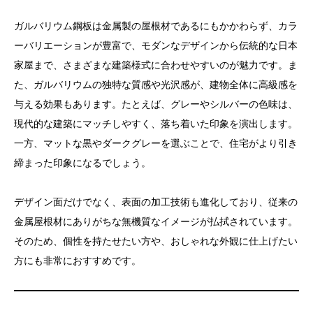
目次
ガルバリウム鋼板は金属製の屋根材であるにもかかわらず、カラ
ガルバリウム鋼板とは？その特徴と背景
ーバリエーションが豊富で、モダンなデザインから伝統的な日本
家屋まで、さまざまな建築様式に合わせやすいのが魅力です。ま
ガルバリウム鋼板のメリット
た、ガルバリウムの独特な質感や光沢感が、建物全体に高級感を
1. 耐久性が非常に高い
与える効果もあります。たとえば、グレーやシルバーの色味は、
2. 軽量で建物に負担をかけない
現代的な建築にマッチしやすく、落ち着いた印象を演出します。
一方、マットな黒やダークグレーを選ぶことで、住宅がより引き
3. コストパフォーマンスが良い
締まった印象になるでしょう。
4. デザイン性が高く、住宅のスタイルに合わせやす
い
デザイン面だけでなく、表面の加工技術も進化しており、従来の
ガルバリウム鋼板を選ぶ際の注意点
金属屋根材にありがちな無機質なイメージが払拭されています。
そのため、個性を持たせたい方や、おしゃれな外観に仕上げたい
1. 完全に錆びないわけではない
方にも非常におすすめです。
2. 雨音が響きやすい
3. 夏場の熱がこもりやすい