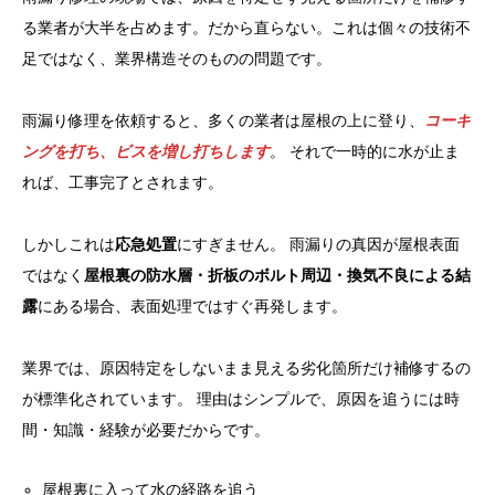
る業者が大半を占めます。だから直らない。これは個々の技術不
足ではなく、業界構造そのものの問題です。
雨漏り修理を依頼すると、多くの業者は屋根の上に登り、
コーキ
ングを打ち、ビスを増し打ちします
。 それで一時的に水が止ま
れば、工事完了とされます。
しかしこれは
応急処置
にすぎません。 雨漏りの真因が屋根表面
ではなく
屋根裏の防水層・折板のボルト周辺・換気不良による結
露
にある場合、表面処理ではすぐ再発します。
業界では、原因特定をしないまま見える劣化箇所だけ補修するの
が標準化されています。 理由はシンプルで、原因を追うには時
間・知識・経験が必要だからです。
屋根裏に入って水の経路を追う