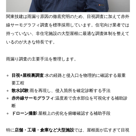
関東技建は雨漏り原因の徹底究明のため、目視調査に加えて赤外
線サーモグラフィ調査を標準採用しています。住宅向け業者では
持っていない、非住宅施設の大型屋根に最適な調査体制を整えて
いるのが大きな特長です。
雨漏り調査の主要手法を整理します。
目視+屋根裏調査
:水の経路と侵入口を物理的に確認する最重
要工程
散水試験
:雨を再現し、侵入箇所を確定診断する手法
赤外線サーモグラフィ
:温度差で含水部位を可視化する補助診
断
ドローン撮影
:屋根上の劣化を俯瞰確認する補助手段
特に
店舗・工場・倉庫など大型施設
では、屋根面が広すぎて目視