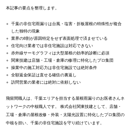
本記事の要点を整理します。
千葉の非住宅雨漏りは台風・塩害・折板屋根の特殊性が複合
した独特の現象
業界の8割が原因特定をせず表面処理で済ませている
住宅向け業者では非住宅施設は対応できない
赤外線サーモグラフィは大型屋根の効率的診断に必須
関東技建は店舗・工場・倉庫の修理に特化したプロ集団
操業中の施工対応力は非住宅施設では絶対条件
全額返金保証は直せる確信の裏返し
訪問営業の業者には絶対に依頼しない
飛留間職人は、千葉エリアを担当する屋根雨漏りのお医者さんネ
ットワークの中核職人です。 株式会社関東技建として、店舗・
工場・倉庫の屋根改修・外装・太陽光設置に特化したプロ集団の
中核を担い、千葉の非住宅施設を守り続けています。