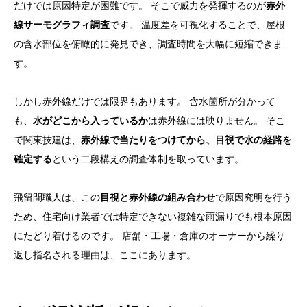
だけでは原因特定が困難です。 そこで威力を発揮するのが
赤外
線サーモグラフィ調査
です。 温度差を可視化することで、屋根
の含水部位を俯瞰的に発見でき、調査時間を大幅に短縮できま
す。
しかし赤外線だけでは限界もあります。 含水箇所が分かって
も、
水がどこから入っているか
は赤外線には映りません。 そこ
で関東技建は、
赤外線で当たりをつけてから、目視で水の経路を
確定する
という二段構えの調査体制を取っています。
飛留間職人は、この
目視と赤外線の組み合わせ
で原因究明を行う
ため、住宅向け業者では特定できない複雑な雨漏りでも根本原因
にたどり着けるのです。 店舗・工場・倉庫のオーナーから繰り
返し指名される理由は、ここにあります。