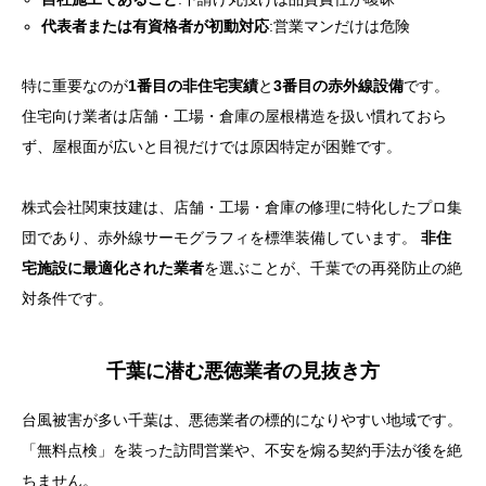
代表者または有資格者が初動対応
:営業マンだけは危険
特に重要なのが
1番目の非住宅実績
と
3番目の赤外線設備
です。
住宅向け業者は店舗・工場・倉庫の屋根構造を扱い慣れておら
ず、屋根面が広いと目視だけでは原因特定が困難です。
株式会社関東技建は、店舗・工場・倉庫の修理に特化したプロ集
団であり、赤外線サーモグラフィを標準装備しています。
非住
宅施設に最適化された業者
を選ぶことが、千葉での再発防止の絶
対条件です。
千葉に潜む悪徳業者の見抜き方
台風被害が多い千葉は、悪徳業者の標的になりやすい地域です。
「無料点検」を装った訪問営業や、不安を煽る契約手法が後を絶
ちません。