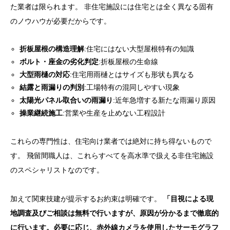
た業者は限られます。 非住宅施設には住宅とは全く異なる固有
のノウハウが必要だからです。
折板屋根の構造理解
:住宅にはない大型屋根特有の知識
ボルト・座金の劣化判定
:折板屋根の生命線
大型雨樋の対応
:住宅用雨樋とはサイズも形状も異なる
結露と雨漏りの判別
:工場特有の混同しやすい現象
太陽光パネル取合いの雨漏り
:近年急増する新たな雨漏り原因
操業継続施工
:営業や生産を止めない工程設計
これらの専門性は、住宅向け業者では絶対に持ち得ないもので
す。 飛留間職人は、これらすべてを高水準で扱える非住宅施設
のスペシャリストなのです。
加えて関東技建が提示するお約束は明確です。
「目視による現
地調査及びご相談は無料で行いますが、原因が分かるまで徹底的
に行います。必要に応じ、赤外線カメラを使用したサーモグラフ