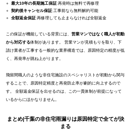
最大10年の長期施工保証
:再発時は無料で再修理
契約後キャンセル保証
:工事前なら無料解約可能
全額返金保証
:再修理しても止まらなければ全額返金
この保証が機能している背景には、
営業マンではなく職人が初動
から対応する
体制があります。 営業マンが見積もりを取り、下
請け業者が工事する一般的な業界構造では、原因特定の精度が低
く、再発率が跳ね上がります。
飛留間職人のような非住宅施設のスペシャリストが初動から関与
することで、原因特定精度と再発防止率が劇的に向上するので
す。 全額返金保証を出せるのは、この一貫体制が前提になって
いるからにほかなりません。
まとめ|千葉の非住宅雨漏りは原因特定で全てが決
まる