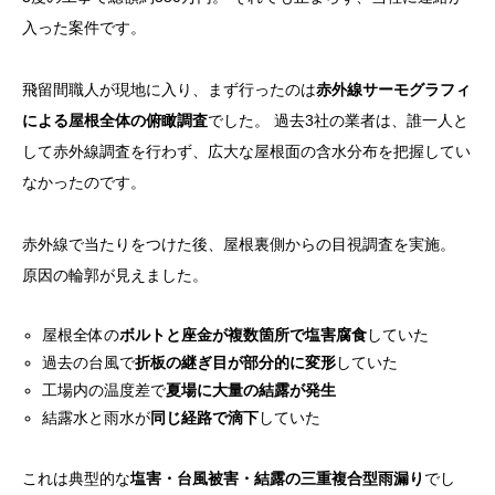
⬇︎⬇︎⬇︎ まずは一度ご相談ください
入った案件です。
飛留間職人が現地に入り、まず行ったのは
赤外線サーモグラフィ
による屋根全体の俯瞰調査
でした。 過去3社の業者は、誰一人と
して赤外線調査を行わず、広大な屋根面の含水分布を把握してい
なかったのです。
赤外線で当たりをつけた後、屋根裏側からの目視調査を実施。
原因の輪郭が見えました。
屋根全体の
ボルトと座金が複数箇所で塩害腐食
していた
過去の台風で
折板の継ぎ目が部分的に変形
していた
工場内の温度差で
夏場に大量の結露が発生
結露水と雨水が
同じ経路で滴下
していた
これは典型的な
塩害・台風被害・結露の三重複合型雨漏り
でし