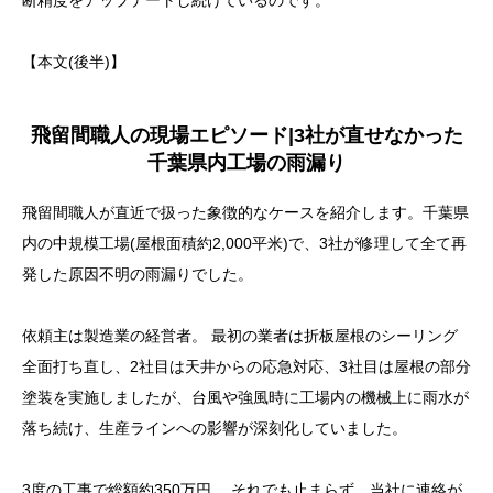
千葉に潜む悪徳業者の見抜き方
【本文(後半)】
再発しない雨漏り修理とは何か
全額返金保証の本当の意味
飛留間職人の現場エピソード|3社が直せなかった
まとめ|千葉の非住宅雨漏りは原因特定で全てが決まる
千葉県内工場の雨漏り
よくある質問(FAQ)
飛留間職人が直近で扱った象徴的なケースを紹介します。千葉県
Q1. 工場の雨漏り修理は操業を止める必要がありま
内の中規模工場(屋根面積約2,000平米)で、3社が修理して全て再
すか
発した原因不明の雨漏りでした。
Q2. 赤外線サーモグラフィ調査は何が分かりますか
依頼主は製造業の経営者。 最初の業者は折板屋根のシーリング
Q3. 太陽光パネル設置による雨漏りも対応できます
全面打ち直し、2社目は天井からの応急対応、3社目は屋根の部分
か
塗装を実施しましたが、台風や強風時に工場内の機械上に雨水が
Q4. 火災保険は工場・倉庫の雨漏りにも使えますか
落ち続け、生産ラインへの影響が深刻化していました。
Q5. 千葉のどこまで対応していますか
3度の工事で総額約350万円。 それでも止まらず、当社に連絡が