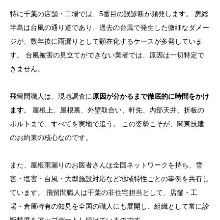
特に千葉の店舗・工場では、5番目の誤診断が頻発します。 房総
千葉の店舗・工場・倉庫の雨漏りに悩むオーナーの現
半島は台風の通り道であり、過去の台風で発生した微細なダメー
実
ジが、数年後に雨漏りとして顕在化するケースが多発していま
屋根業界の不都合な真実|なぜ雨漏りは”直らない”のか
す。 台風被害の見立てができない業者では、原因は一切特定で
雨漏り原因特定の正しいプロセス
きません。
関東技建独自の調査体制|目視+赤外線サーモグラフ
飛留間職人は、現地調査に
原因が分かるまで徹底的に時間をかけ
ィ
ます
。 屋根上、屋根裏、外壁取合い、軒先、内部天井、折板の
なぜ誤診断が起きるのか
ボルトまで、すべてを実地で追う。 この姿勢こそが、関東技建
飛留間職人の現場エピソード|3社が直せなかった千葉
のお約束の核心なのです。
県内工場の雨漏り
また、屋根雨漏りのお医者さんは全国ネットワークを持ち、雪
株式会社関東技建の強み|店舗・工場・倉庫に特化した
害・塩害・台風・大型施設対応など地域特性ごとの事例を共有し
修理プロ集団
ています。 飛留間職人は千葉の非住宅担当として、店舗・工
失敗しない業者選び|千葉の店舗・工場・倉庫で確認す
場・倉庫特有の知見を全国の職人にも展開し、組織として常に診
べき8つのポイント
断精度をアップデートし続けているのです。