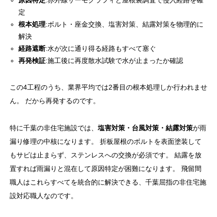
原因特定
:赤外線サーモグラフィと屋根裏調査で侵入経路を確
定
根本処理
:ボルト・座金交換、塩害対策、結露対策を物理的に
解決
経路遮断
:水が次に通り得る経路もすべて塞ぐ
再発検証
:施工後に再度散水試験で水が止まったか確認
この4工程のうち、業界平均では2番目の根本処理しか行われませ
ん。 だから再発するのです。
特に千葉の非住宅施設では、
塩害対策・台風対策・結露対策
が雨
漏り修理の中核になります。 折板屋根のボルトを表面塗装して
もサビは止まらず、ステンレスへの交換が必須です。 結露を放
置すれば雨漏りと混在して原因特定が困難になります。 飛留間
職人はこれらすべてを統合的に解決できる、千葉屈指の非住宅施
設対応職人なのです。