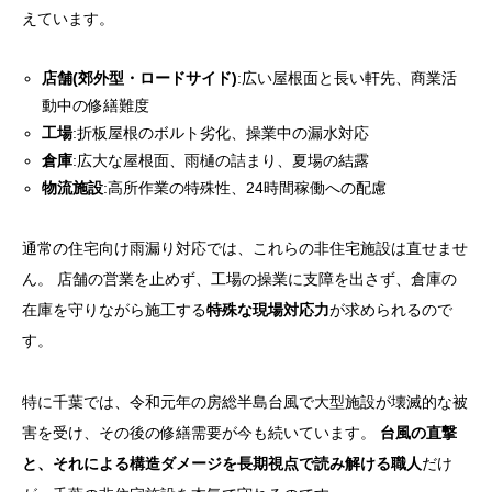
えています。
店舗(郊外型・ロードサイド)
:広い屋根面と長い軒先、商業活
動中の修繕難度
工場
:折板屋根のボルト劣化、操業中の漏水対応
倉庫
:広大な屋根面、雨樋の詰まり、夏場の結露
物流施設
:高所作業の特殊性、24時間稼働への配慮
通常の住宅向け雨漏り対応では、これらの非住宅施設は直せませ
ん。 店舗の営業を止めず、工場の操業に支障を出さず、倉庫の
在庫を守りながら施工する
特殊な現場対応力
が求められるので
す。
特に千葉では、令和元年の房総半島台風で大型施設が壊滅的な被
害を受け、その後の修繕需要が今も続いています。
台風の直撃
と、それによる構造ダメージを長期視点で読み解ける職人
だけ