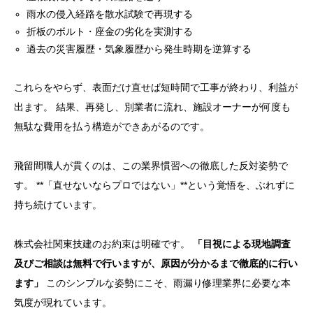
雨水の侵入経路を散水試験で再現する
折板のボルト・座金の劣化を実測する
過去の災害履歴・気象履歴から発生時期を逆算する
これらをやらず、表面だけ直せば短時間で工事が終わり、利益が
出ます。 結果、再発し、別業者に流れ、施設オーナーが何度も
無駄な費用を払う構造ができあがるのです。
飛留間職人が貫くのは、この業界慣習への徹底した反対姿勢で
す。 **「直せないならプロではない」**という覚悟を、ぶれずに
持ち続けています。
株式会社関東技建のお約束は明確です。
「目視による現地調査
及びご相談は無料で行いますが、原因が分かるまで徹底的に行い
ます」
このシンプルな姿勢にこそ、雨漏り修理業界に必要な本
気度が現れています。