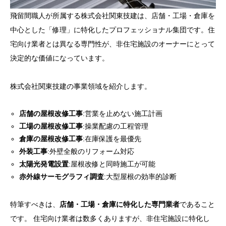
飛留間職人が所属する株式会社関東技建は、店舗・工場・倉庫を
中心とした「修理」に特化したプロフェッショナル集団です。住
宅向け業者とは異なる専門性が、非住宅施設のオーナーにとって
決定的な価値になっています。
株式会社関東技建の事業領域を紹介します。
店舗の屋根改修工事
:営業を止めない施工計画
工場の屋根改修工事
:操業配慮の工程管理
倉庫の屋根改修工事
:在庫保護を最優先
外装工事
:外壁全般のリフォーム対応
太陽光発電設置
:屋根改修と同時施工が可能
赤外線サーモグラフィ調査
:大型屋根の効率的診断
特筆すべきは、
店舗・工場・倉庫に特化した専門業者
であること
です。 住宅向け業者は数多くありますが、非住宅施設に特化し