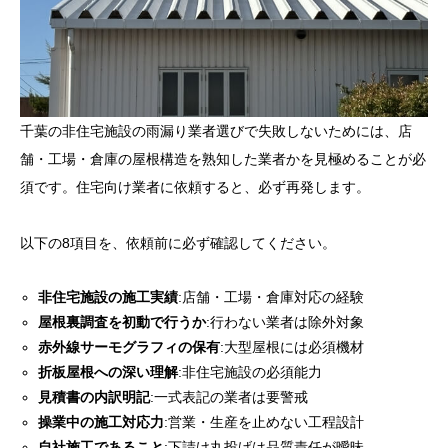
千葉の非住宅施設の雨漏り業者選びで失敗しないためには、店
舗・工場・倉庫の屋根構造を熟知した業者かを見極めることが必
須です。住宅向け業者に依頼すると、必ず再発します。
以下の8項目を、依頼前に必ず確認してください。
非住宅施設の施工実績
:店舗・工場・倉庫対応の経験
屋根裏調査を初動で行うか
:行わない業者は除外対象
赤外線サーモグラフィの保有
:大型屋根には必須機材
折板屋根への深い理解
:非住宅施設の必須能力
見積書の内訳明記
:一式表記の業者は要警戒
操業中の施工対応力
:営業・生産を止めない工程設計
自社施工であること
:下請け丸投げは品質責任が曖昧