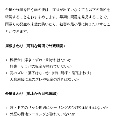
ると侵入口が変わる
台風や強風を伴う雨の後は、症状が出ていなくても以下の箇所を
横殴りの雨で雨漏りが起きやすい6つの箇所
確認することをおすすめします。早期に問題を発見することで、
外壁のサッシ（窓・ドア）周辺のシーリング
雨漏りの発生を未然に防いだり、被害を最小限に抑えたりするこ
とができます。
外壁材の目地・継ぎ目
換気口・通気口まわり
屋根まわり（可能な範囲で外観確認）
屋根の軒先・ケラバ（妻側）
棟板金に浮き・ずれ・剥がれはないか
棟板金（むねばんきん）の浮き・釘の浮き上がり
軒先・ケラバの板金が捲れていないか
瓦のズレ・落下はないか（特に隅棟・鬼瓦まわり）
外壁と屋根の取り合い部分
天窓周辺に瓦のズレや板金の浮きはないか
風向きによって雨漏りの場所が変わるメカニズム
台風・強風後に必ず確認すべき箇所チェックリスト
外壁まわり（地上から目視確認）
横殴りの雨漏りが「普通の雨漏り」より修理が難しい
窓・ドアのサッシ周辺にシーリングのひびや剥がれはないか
理由
外壁の目地シーリングが割れていないか