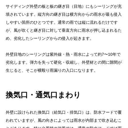
サイディング外壁の板と板の継ぎ目（目地）にもシーリングが充
填されています。縦方向の継ぎ目は横方向からの雨水が最も侵入
しやすい箇所のひとつです。通常の雨では縦に流れるだけです
が、風が吹くと継ぎ目に対して垂直方向に雨水が押し込まれるた
め、劣化したシーリングからの侵入が起きます。
外壁目地のシーリングは紫外線・熱・雨水によって約7〜10年で
劣化します。弾力を失って硬化・収縮し、外壁材との間に隙間が
生じると、そこが横殴り雨漏りの入口になります。
換気口・通気口まわり
外壁に設けられた換気口（給気口・排気口）は、防水フードで覆
われていますが、風の向きによっては雨水が内部まで吹き込むこ