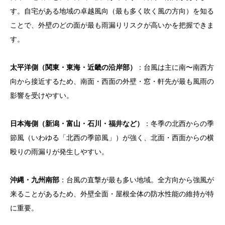
す。自宅がある地域の卓越風向（最も多く吹く風の方向）を知る
ことで、外壁のどの面が最も雨漏りリスクが高いかを把握できま
す。
太平洋側（関東・東海・近畿の沿岸部）
：台風は主に南〜南西方
向から接近するため、南面・西面の外壁・窓・軒先が最も風雨の
影響を受けやすい。
日本海側（新潟・富山・石川・福井など）
：冬季の北西からの季
節風（いわゆる「北西の季節風」）が強く、北面・西面からの横
殴りの雨漏りが発生しやすい。
沖縄・九州南部
：台風の直撃が最も多い地域。全方向から強風が
来ることがあるため、外壁全面・屋根全体の防水性能の維持が特
に重要。