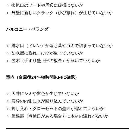
地域別・風向きの傾向と雨漏りリスク
換気口のフードや周辺に破損はないか
外壁に新しいクラック（ひび割れ）が生じていないか
台風・横殴りの雨漏りと火災保険の関係
よくある質問｜雨漏り 風・横殴り
バルコニー・ベランダ
Q. 台風のときだけ漏れるが、普通の雨では大丈
排水口（ドレン）が落ち葉やゴミで詰まっていないか
夫。急いで直す必要がある？
防水層に膨れ・ひびが生じていないか
Q. 台風が来るたびに違う場所から漏れる。なぜ？
笠木（手すり壁上部の板金）が浮いていないか
Q. 横殴りの雨漏りに特に強い外壁・建材はある
室内（台風後24〜48時間以内に確認）
か？
Q. 風で瓦が1枚飛んだだけ。すぐに雨漏りになる？
天井にシミや変色が生じていないか
窓枠の内側に水が回り込んでいないか
まとめ｜風と雨漏りの関係を知り、台風前・後に賢く
押し入れ・クローゼットの壁面が濡れていないか
動く
屋根裏（点検口がある場合）に木材の濡れがないか
⬇︎⬇︎⬇︎ まずは一度ご相談ください