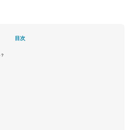
目次
か？