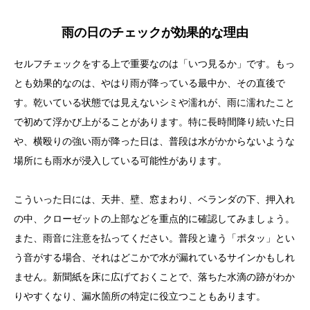
雨の日のチェックが効果的な理由
目次
セルフチェックをする上で重要なのは「いつ見るか」です。もっ
とも効果的なのは、やはり雨が降っている最中か、その直後で
雨漏りの兆候に気づくことが第一歩
す。乾いている状態では見えないシミや濡れが、雨に濡れたこと
で初めて浮かび上がることがあります。特に長時間降り続いた日
雨漏りが起こりやすい場所を知っておく
や、横殴りの強い雨が降った日は、普段は水がかからないような
自分でできる雨漏りのセルフチェック方法
場所にも雨水が浸入している可能性があります。
雨の日のチェックが効果的な理由
こういった日には、天井、壁、窓まわり、ベランダの下、押入れ
雨漏りの発見には限界もある。専門業者への相談タイ
の中、クローゼットの上部などを重点的に確認してみましょう。
ミングとは？
また、雨音に注意を払ってください。普段と違う「ポタッ」とい
自分での応急処置の注意点と限界
う音がする場合、それはどこかで水が漏れているサインかもしれ
雨漏りを放置することのリスクと影響
ません。新聞紙を床に広げておくことで、落ちた水滴の跡がわか
りやすくなり、漏水箇所の特定に役立つこともあります。
雨漏りを見逃さないための暮らしの工夫