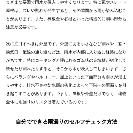
まざまな要因で雨水が侵入しやすくなります。特に瓦やスレート
屋根は、ズレや割れが発生すると、その隙間から雨が染み込むこ
とがあります。また、棟板金や谷樋といった構造的に弱い部分も
注意が必要です。
次に注目すべきは外壁です。外壁にある小さなひび割れや、窓・
換気口・配線の通り道などは、雨水が内部に入り込む経路になり
がちです。特にコーキングと呼ばれるゴム状の充填材が劣化して
痩せたり割れたりすると、そこから水が浸入してしまいます。さ
らにベランダやバルコニー、屋上といった平面部分も雨水が溜ま
りやすく、排水不良や防水層の劣化によって下階への雨漏りを引
き起こすことがあります。つまり、屋根や外壁だけでなく、建物
全体に雨漏りのリスクは潜んでいるのです。
自分でできる雨漏りのセルフチェック方法