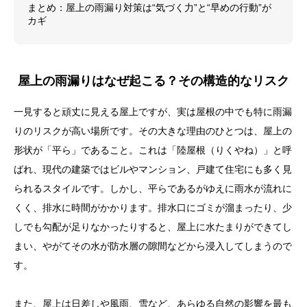
まとめ：屋上の雨漏り対策は“気づく力”と“早めの行動”が
カギ
屋上の雨漏りはなぜ起こる？その構造的なリスク
一見すると頑丈に見える屋上ですが、実は屋根の中でも特に雨漏
りのリスクが高い場所です。その大きな理由のひとつは、屋上の
形状が「平ら」であること。これは「陸屋根（りくやね）」と呼
ばれ、現代の建築ではビルやマンション、戸建て住宅にも多く見
られるスタイルです。しかし、平らであるがゆえに雨水が流れに
くく、排水に時間がかかります。排水口にゴミが溜まったり、少
しでも勾配が足りなかったりすると、屋上に水たまりができてし
まい、やがてその水が防水層の隙間などから浸入してしまうので
す。
また、屋上は日差しや風雨、雪など、あらゆる自然の影響を最も