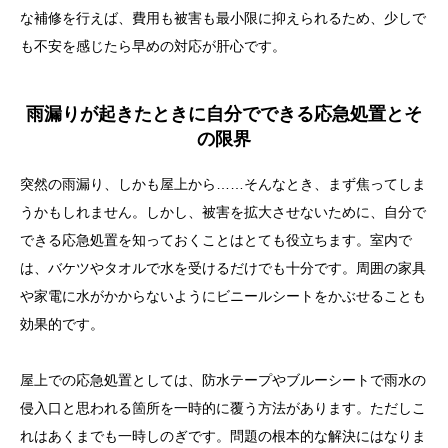
な補修を行えば、費用も被害も最小限に抑えられるため、少しで
も不安を感じたら早めの対応が肝心です。
雨漏りが起きたときに自分でできる応急処置とそ
の限界
目次
突然の雨漏り、しかも屋上から……そんなとき、まず焦ってしま
屋上の雨漏りはなぜ起こる？その構造的なリスク
うかもしれません。しかし、被害を拡大させないために、自分で
雨漏りの兆候を見逃さないために知っておきたいサイ
できる応急処置を知っておくことはとても役立ちます。室内で
ン
は、バケツやタオルで水を受けるだけでも十分です。周囲の家具
屋上の雨漏り、主な原因とは？放っておくとどうなる
や家電に水がかからないようにビニールシートをかぶせることも
のか
効果的です。
雨漏りが起きたときに自分でできる応急処置とその限
屋上での応急処置としては、防水テープやブルーシートで雨水の
界
侵入口と思われる箇所を一時的に覆う方法があります。ただしこ
屋上雨漏りの修理方法と費用の目安を知っておこう
れはあくまでも一時しのぎです。問題の根本的な解決にはなりま