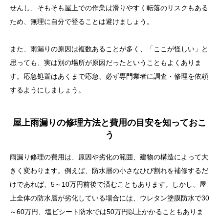
業者選びで失敗しないために知っておくべきこと
せんし、そもそも屋上での作業は滑りやすく転落のリスクもある
ため、無理に自分で登ることは避けましょう。
雨漏りを予防するための定期メンテナンスと日常点検
まとめ：屋上の雨漏り対策は“気づく力”と“早めの行
また、雨漏りの原因は複数あることが多く、「ここが怪しい」と
動”がカギ
思っても、実は別の場所が原因だったということもよくありま
す。応急処置はあくまで応急、必ず専門業者に調査・修理を依頼
するようにしましょう。
屋上雨漏りの修理方法と費用の目安を知っておこ
う
雨漏り修理の費用は、原因や劣化の範囲、建物の構造によって大
きく変わります。例えば、防水層の小さなひび割れを補修するだ
けであれば、5～10万円前後で済むこともあります。しかし、屋
上全体の防水層が劣化している場合には、ウレタン塗膜防水で30
～60万円、塩ビシート防水では50万円以上かかることもありま