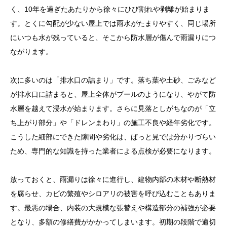
く、10年を過ぎたあたりから徐々にひび割れや剥離が始まりま
す。とくに勾配が少ない屋上では雨水がたまりやすく、同じ場所
にいつも水が残っていると、そこから防水層が傷んで雨漏りにつ
ながります。
次に多いのは「排水口の詰まり」です。落ち葉や土砂、ごみなど
が排水口に詰まると、屋上全体がプールのようになり、やがて防
水層を越えて浸水が始まります。さらに見落としがちなのが「立
ち上がり部分」や「ドレンまわり」の施工不良や経年劣化です。
こうした細部にできた隙間や劣化は、ぱっと見では分かりづらい
ため、専門的な知識を持った業者による点検が必要になります。
放っておくと、雨漏りは徐々に進行し、建物内部の木材や断熱材
を腐らせ、カビの繁殖やシロアリの被害を呼び込むこともありま
す。最悪の場合、内装の大規模な張替えや構造部分の補強が必要
となり、多額の修繕費がかかってしまいます。初期の段階で適切