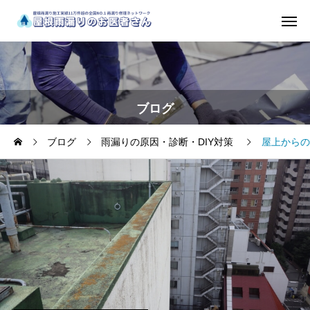
ブログ
ブログ
雨漏りの原因・診断・DIY対策
屋上からの