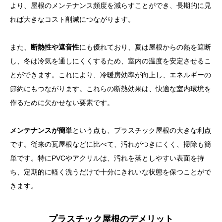
より、屋根のメンテナンス頻度を減らすことができ、長期的に見
れば大きなコスト削減につながります。
また、
断熱性や遮音性
にも優れており、夏は屋根からの熱を遮断
し、冬は冷気を通しにくくするため、室内の温度を安定させるこ
とができます。これにより、冷暖房効率が向上し、エネルギーの
節約にもつながります。これらの断熱効果は、快適な室内環境を
目次
作るために欠かせない要素です。
プラスチック屋根の特徴と種類
メンテナンスが簡単
という点も、プラスチック屋根の大きな利点
プラスチック屋根のメリット
です。従来の瓦屋根などに比べて、汚れがつきにくく、掃除も簡
プラスチック屋根のデメリット
単です。特にPVCやアクリルは、汚れを落としやすい表面を持
ち、定期的に軽く洗うだけで十分にきれいな状態を保つことがで
屋根材としてプラスチックを選ぶ際のポイント
きます。
プラスチック屋根のメンテナンス方法
まとめ
プラスチック屋根のデメリット