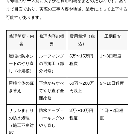
り修理のケース別に大まかな費用相場をまとめたものです。あく
まで目安であり、実際の工事内容や地域、業者によって上下する
可能性があります。
修理箇所・内
修理内容の概
費用相場（税
工期目安
容
要
込）
屋根の防水シ
ルーフィング
5万〜15万円
1〜3日程度
ートのやり直
の再施工（部
程度
し（小規模）
分補修）
屋根全体の葺
下地からすべ
60万〜200万
5〜10日程度
き替え
てやり直す全
円以上
面改修
サッシまわり
防水テープ・
3万〜10万円
半日〜2日程
の防水処理
コーキングの
程度
度
（施工不良対
やり直し
応）