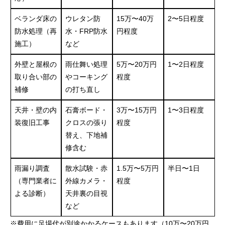
目次
ベランダ床の
ウレタン防
15万〜40万
2〜5日程度
雨漏りの主な原因と施工不良の関係
防水処理（再
水・FRP防水
円程度
施工）
など
よくある施工不良のパターンとその症状
外壁と屋根の
雨仕舞い処理
5万〜20万円
1〜2日程度
施工不良による雨漏りが起きやすい箇所
取り合い部の
やコーキング
程度
雨漏りの兆候を見逃さないために
補修
の打ち直し
施工不良による雨漏り修理の費用相場表
天井・壁の内
石膏ボード・
3万〜15万円
1〜3日程度
装復旧工事
クロスの張り
程度
雨漏り修理で失敗しないための業者チェックリスト
替え、下地補
信頼できる業者かどうかを見極める10のチェックポ
修含む
イント
雨漏り調査
散水試験・赤
1.5万〜5万円
半日〜1日
実際に見積もりをとる際のアドバイス
（専門業者に
外線カメラ・
程度
よる診断）
天井裏の目視
補償や保証制度の確認も忘れずに
など
施工不良による雨漏りは火災保険の対象になるのか？
※費用に足場代が別途かかるケースもあります（10万〜20万円