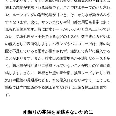
くつかあります。まず、屋根の谷部分や、棟板金の継ぎ目などは
施工の精度が要求される場所です。ここで防水テープの貼り忘れ
や、ルーフィングの端部処理が甘いと、そこから水が染み込みや
すくなります。次に、サッシまわりや開口部の周辺も非常に多く
見られる箇所です。特に防水シートがしっかりと立ち上がってい
ない、気密処理が不十分であるなどのミスが、数年後にカビや水
の侵入として表面化します。ベランダやバルコニーでは、床の勾
配が不足していると雨水が排水されず、逆流して内部に侵入する
ことがあります。また、排水口の設置場所が不適切なケースも多
く、防水層が設計通りに形成されていないことが後々の問題に直
結します。さらに、屋根と外壁の接合部、換気フードまわり、通
気口や配管の貫通部なども、水の侵入口となりやすく、こうした
箇所では専門知識のある施工者でなければ正確な施工は困難で
す。
雨漏りの兆候を見逃さないために