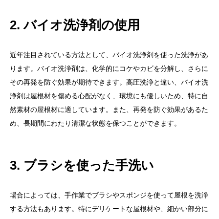
3. 資産価値の低下
屋根洗浄のタイミング
2. バイオ洗浄剤の使用
屋根洗浄の費用
近年注目されている方法として、バイオ洗浄剤を使った洗浄があ
まとめ
ります。バイオ洗浄剤は、化学的にコケやカビを分解し、さらに
その再発を防ぐ効果が期待できます。高圧洗浄と違い、バイオ洗
浄剤は屋根材を傷める心配がなく、環境にも優しいため、特に自
然素材の屋根材に適しています。また、再発を防ぐ効果があるた
め、長期間にわたり清潔な状態を保つことができます。
3. ブラシを使った手洗い
場合によっては、手作業でブラシやスポンジを使って屋根を洗浄
する方法もあります。特にデリケートな屋根材や、細かい部分に