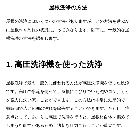
屋根洗浄の方法
3. 見た目の改善と資産価値の保護
屋根の洗浄にはいくつかの方法がありますが、どの方法を選ぶか
屋根洗浄の方法
は屋根材や汚れの状態によって異なります。以下に、一般的な屋
1. 高圧洗浄機を使った洗浄
根洗浄の方法を紹介します。
2. バイオ洗浄剤の使用
3. ブラシを使った手洗い
1. 高圧洗浄機を使った洗浄
洗浄後のメンテナンス
1. 防水コーティングの施工
屋根洗浄で最も一般的に使われる方法が高圧洗浄機を使った洗浄
2. 屋根材の点検と修理
です。高圧の水流を使って、屋根にこびりついた泥やコケ、カビ
を強力に洗い流すことができます。この方法は非常に効果的で、
洗浄によって防げる問題
短時間で広い範囲の汚れを除去することができます。ただし、注
1. 屋根材の劣化
意点として、あまりに高圧で洗浄を行うと、屋根材自体を傷めて
しまう可能性があるため、適切な圧力で行うことが重要です。
2. 雨漏りの発生