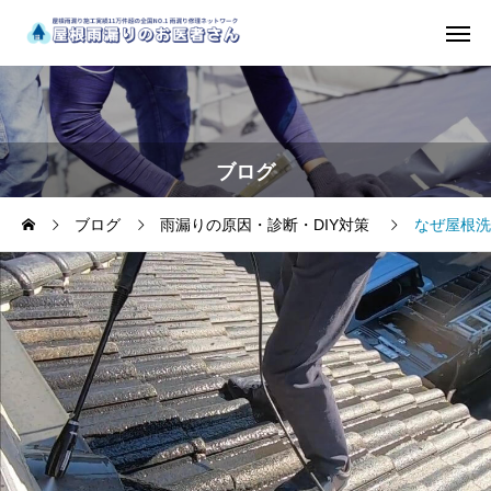
ブログ
ブログ
雨漏りの原因・診断・DIY対策
なぜ屋根洗