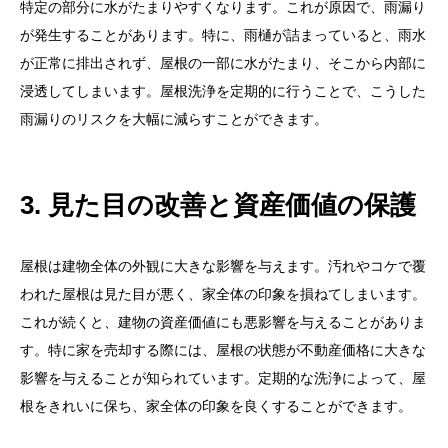
特定の部分に水がたまりやすくなります。これが原因で、雨漏り
が発生することがあります。特に、雨樋が詰まっていると、雨水
が正常に排出されず、屋根の一部に水がたまり、そこから内部に
浸透してしまいます。屋根洗浄を定期的に行うことで、こうした
雨漏りのリスクを大幅に減らすことができます。
3. 見た目の改善と資産価値の保護
目次
屋根の汚れはどうして起こるのか？
屋根は建物全体の外観に大きな影響を与えます。汚れやコケで覆
1. 雨や風による汚れの蓄積
われた屋根は見た目が悪く、家全体の印象を損ねてしまいます。
これが続くと、建物の資産価値にも悪影響を与えることがありま
2. コケや藻、カビの繁殖
す。特に家を売却する際には、屋根の状態が不動産価格に大きな
3. 鳥のフンや落ち葉
影響を与えることが知られています。定期的な洗浄によって、屋
屋根洗浄が必要な理由
根をきれいに保ち、家全体の印象を良くすることができます。
2. 雨漏りの予防