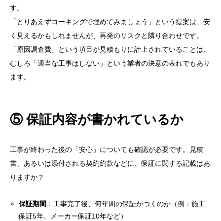
③ なぜその工事が必要なのか、納得できる説明があ
す。
るか
「とりあえずコーキングで埋めてみましょう」という提案は、安
く見えるかもしれませんが、再発のリスクと隣り合わせです。
④ 原因特定の方法が明記されているか（雨漏りの場
「原因調査費」という項目が見積もりに計上されていることは、
合）
むしろ「適当な工事はしない」という業者の決意の表れでもあり
⑤ 保証内容が書かれているか
ます。
⑥ 相場より極端に安すぎないか
⑦ 写真や資料が添付されているか
⑤ 保証内容が書かれているか
見積もりを比較するときの正しい考え方
注意！こんな見積もりや業者はトラブルの元
工事が終わった後の「安心」についても確認が必要です。見積
書、あるいは添付される契約約款などに、保証に関する記載はあ
見積もりに納得できないときはどうする？
りますか？
見積もりで後悔しないために
保証期間
：工事完了後、何年間の保証がつくのか（例：施工
⬇︎⬇︎ まずは一度お電話ください
保証5年、メーカー保証10年など）