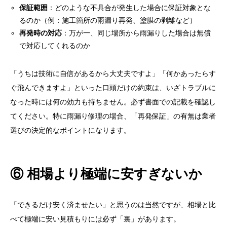
雨漏り修理のご案内とお問い合わせ導線
保証範囲
：どのような不具合が発生した場合に保証対象とな
るのか（例：施工箇所の雨漏り再発、塗膜の剥離など）
公式SNS・動画チャンネル
再発時の対応
：万が一、同じ場所から雨漏りした場合は無償
X（旧Twitter）
で対応してくれるのか
YouTube
「うちは技術に自信があるから大丈夫ですよ」「何かあったらす
Instagram
ぐ飛んできますよ」といった口頭だけの約束は、いざトラブルに
なった時には何の効力も持ちません。必ず書面での記載を確認し
てください。特に雨漏り修理の場合、「再発保証」の有無は業者
選びの決定的なポイントになります。
⑥ 相場より極端に安すぎないか
「できるだけ安く済ませたい」と思うのは当然ですが、相場と比
べて極端に安い見積もりには必ず「裏」があります。