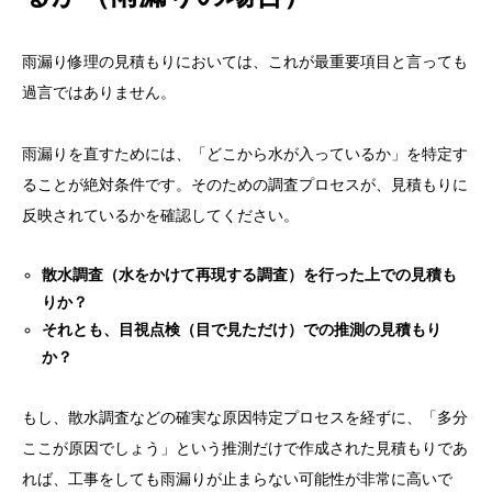
雨漏り修理の見積もりにおいては、これが最重要項目と言っても
過言ではありません。
雨漏りを直すためには、「どこから水が入っているか」を特定す
ることが絶対条件です。そのための調査プロセスが、見積もりに
目次
反映されているかを確認してください。
結論｜屋根修理の見積もりは「金額」ではなく「中
散水調査（水をかけて再現する調査）を行った上での見積も
身」で判断する
りか？
それとも、目視点検（目で見ただけ）での推測の見積もり
屋根修理の見積もりに必ず書かれる項目とは？
か？
見積もりで必ず確認すべき7つのチェックポイント
もし、散水調査などの確実な原因特定プロセスを経ずに、「多分
① 「一式」という表記が多すぎないか
ここが原因でしょう」という推測だけで作成された見積もりであ
② 修理箇所と範囲が具体的に書かれているか
れば、工事をしても雨漏りが止まらない可能性が非常に高いで