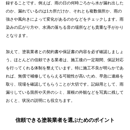
録することです。例えば、雨の日の何時ごろから水が漏れ出した
のか、漏れているのは1カ所だけか、それとも複数個所か、雨の
強さや風向きによって変化があるのかなどをチェックします。雨
染みの広がり方や、水滴の落ちる音の場所なども貴重な手がかり
となります。
加えて、塗装業者との契約書や保証書の内容を必ず確認しましょ
う。ほとんどの信頼できる業者は、施工後の一定期間、保証対応
を行ってくれる体制を整えています。特に施工不良が明らかであ
れば、無償で補修してもらえる可能性が高いため、早急に連絡を
取り、現場を確認してもらうことが大切です。記録用として、雨
漏りしている箇所や天井のシミ、屋根の外観などを写真に残して
おくと、状況の説明にも役立ちます。
目次
信頼できる塗装業者を選ぶためのポイント
屋根塗装後に雨漏りが起こるのはよくあること？