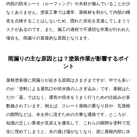
内部の防水シート（ルーフィング）や木材が傷んでいることが少
なくありません。塗装工事では通常、屋根材を剥がして内部の構
造を点検することはしないため、隠れた劣化を見逃してしまうリ
スクがあるのです。また、施工の過程で不適切な作業が行われた
場合も、雨漏りの直接的な原因となります。
雨漏りの主な原因とは？塗装作業が影響するポイ
ント
屋根塗装後に雨漏りが起きる原因はさまざまですが、中でも多い
のが「塗料による通気口や排水路のふさぎ込み」です。屋根はた
だの「蓋」ではなく、通気や排水をうまく行うための仕組みが多
数施されています。例えば、スレート屋根の重なり目や、瓦屋根
の隙間などは、水を外に流すための大事な通路です。ところが、
知識の乏しい業者が見栄えを優先して、これらの隙間を塗料で完
全に埋めてしまうと、水の逃げ場がなくなり、逆に屋根内部に水