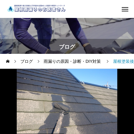
ブログ
ブログ
雨漏りの原因・診断・DIY対策
屋根塗装後