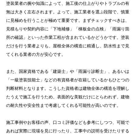
雨漏りの主な原因とは？塗装作業が影響するポイント
塗装業者の腕や知識によって、施工後の仕上がりやトラブルの有
無は大きく左右されます。よって、施工業者を選ぶ段階で、慎重
雨漏り発生時に確認すべきポイント
に見極めを行うことが極めて重要です。まずチェックすべきは、
信頼できる塗装業者を選ぶためのポイント
見積もりや契約内容に「下地補修」「棟板金の点検」「雨漏り箇
屋根塗装の前にすべき準備と点検項目
所の確認」といった作業工程が含まれているかどうかです。塗装
だけを行う業者よりも、屋根全体の構造に精通し、防水性まで見
雨漏りしてしまった場合の正しい対処方法
てくれる業者の方が安心です。
まとめ：塗装後の雨漏りを防ぐには「下準備」と「信
頼」が鍵
また、国家資格である「建築士」や「雨漏り診断士」、あるいは
「一級塗装技能士」などの有資格者が在籍しているかもひとつの
判断材料となります。こうした資格者は建物全体の構造を理解し
たうえで施工を行うため、表面的な美観だけにとらわれず、建物
の耐久性や安全性まで考慮してくれる可能性が高いのです。
施工事例やお客様の声、口コミ評価なども参考にしつつ、可能で
あれば実際に現場を見に行ったり、工事中の説明を受けたりする