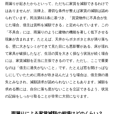
雨漏りが起きたからといって、ただちに家賃を減額できるわけで
はありませんが、法律上、適切な条件が整えば家賃の減額は認め
られています。民法第611条に基づき、「賃貸物件に不具合が生
じた場合、借主は賃料を減額できる」と定められています。この
「不具合」には、雨漏りのように建物の機能を著しく低下させる
現象が含まれます。たとえば、天井からポタポタと水が滴り落ち
る、壁に大きなシミができて見た目にも悪影響がある、床が濡れ
て家具が破損したなど、生活の質を大きく損なう状況が続く場合
には、家賃減額を正当に主張できるのです。ただし、ここで重要
なのは「借主に過失がないこと」です。たとえば窓を開けっぱな
しにしていたために雨水が吹き込んだような場合は、借主側の過
失とみなされ、減額請求が認められないこともあります。減額を
求める際には、自分に落ち度がないことを立証できるよう、状況
の記録をしっかり取ることが非常に大切になります。
雨漏りによる家賃減額の相場はどのくらい？