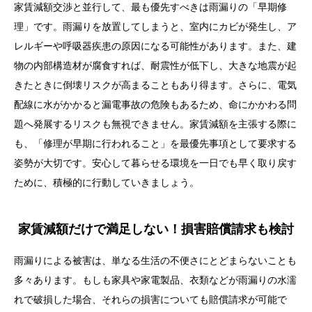
家賃減額交渉と並行して、最も優先すべきは雨漏りの「早期修
理」です。雨漏りを放置してしまうと、室内にカビが発生し、ア
レルギーや呼吸器疾患の原因になる可能性があります。また、建
物の内部構造材が腐食すれば、耐震性が低下し、大きな地震が起
きたときに倒壊リスクが高まることもあり得ます。さらに、電気
配線に水がかかると漏電事故の危険もあるため、命にかかわる問
題へ発展するリスクも無視できません。家賃減額を主張する際に
も、「修理が早期に行われること」を最優先事項として要求する
姿勢が大切です。安心して暮らせる環境を一日でも早く取り戻す
ために、積極的に行動していきましょう。
家賃減額だけで満足しない！損害賠償請求も検討
雨漏りによる被害は、単なる生活の不便さにとどまらないことも
多々あります。もしも家具や家電製品、衣類などが雨漏りの水濡
れで破損した場合、それらの損害についても賠償請求が可能で