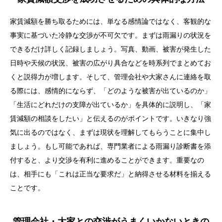
賃貸住宅で雨漏りが発生する原因とは？
雨漏りによる家賃減額は法律上認められている？
家賃減額を勝ち取るためには、単なる感情論ではなく、客観的な
事実に基づいた冷静な交渉が不可欠です。まずは雨漏りの状況を
雨漏りによる家賃減額の相場はどのくらい？
できるだけ詳しく記録しましょう。写真、動画、被害が発生した
家賃減額交渉を成功させるための具体的な方法
日時や天候の状況、被害の広がり具合などを時系列でまとめてお
管理会社・大家との交渉がうまくいかないときの対処
くと説得力が増します。そして、管理会社や大家さんに連絡を取
法
る際には、感情的にならず、「どのような被害が出ているのか」
「生活にどれだけの支障が出ているか」を具体的に説明し、「家
雨漏りは早期修理が最優先！放置リスクを理解しよう
賃減額の相談をしたい」と伝えるのがポイントです。いきなり強
家賃減額だけで満足しない！損害賠償請求も検討
気に出るのではなく、まずは現状を理解してもらうことに集中し
ましょう。もし可能であれば、専門業者による雨漏り診断書を添
引っ越しを検討する場合の注意点
付すると、より交渉を有利に進めることができます。重要なの
まとめ：雨漏りは冷静な対応と適正な主張で乗り切ろ
は、相手にも「これは正当な要求だ」と納得させる材料を揃える
う
ことです。
管理会社・大家との交渉がうまくいかないときの