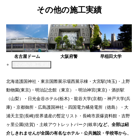
その他の施工実績
名古屋ドーム
大阪府警
早稲田大学
その他の施工実績
北海道護国神社・東京国際展示場西展示棟・大宮駅(埼玉)・上野
動物園(東京)・明治記念館（東京）・明治神宮(東京)・酒折駅
（山梨）・日光金谷ホテル(栃木)・龍谷大学(京都)・神戸大学(兵
庫)・京都御所・広島護国神社・四国電力橘発電所（徳島）・大
浦天主堂(長崎)世界遺産の暫定リスト・長崎市原爆資料館・吉野
ヶ里公園(佐賀)・土岐アウトレットパーク(岐阜)
など、全部は紹
介しきれませんが全国の有名なホテル・公共施設・学校等から、