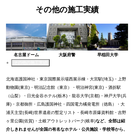
その他の施工実績
名古屋ドーム
大阪府警
早稲田大学
その他の施工実績
北海道護国神社・東京国際展示場西展示棟・大宮駅(埼玉)・上野
動物園(東京)・明治記念館（東京）・明治神宮(東京)・酒折駅
（山梨）・日光金谷ホテル(栃木)・龍谷大学(京都)・神戸大学(兵
庫)・京都御所・広島護国神社・四国電力橘発電所（徳島）・大
浦天主堂(長崎)世界遺産の暫定リスト・長崎市原爆資料館・吉野
ヶ里公園(佐賀)・土岐アウトレットパーク(岐阜)
など、全部は紹
介しきれませんが全国の有名なホテル・公共施設・学校等から、