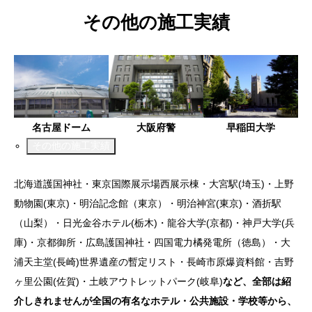
その他の施工実績
名古屋ドーム
大阪府警
早稲田大学
その他の施工実績
北海道護国神社・東京国際展示場西展示棟・大宮駅(埼玉)・上野
動物園(東京)・明治記念館（東京）・明治神宮(東京)・酒折駅
（山梨）・日光金谷ホテル(栃木)・龍谷大学(京都)・神戸大学(兵
庫)・京都御所・広島護国神社・四国電力橘発電所（徳島）・大
浦天主堂(長崎)世界遺産の暫定リスト・長崎市原爆資料館・吉野
ヶ里公園(佐賀)・土岐アウトレットパーク(岐阜)
など、全部は紹
介しきれませんが全国の有名なホテル・公共施設・学校等から、