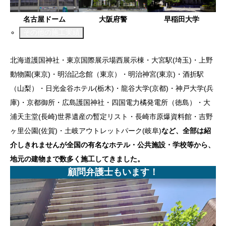
名古屋ドーム
大阪府警
早稲田大学
その他の施工実績
北海道護国神社・東京国際展示場西展示棟・大宮駅(埼玉)・上野
動物園(東京)・明治記念館（東京）・明治神宮(東京)・酒折駅
（山梨）・日光金谷ホテル(栃木)・龍谷大学(京都)・神戸大学(兵
庫)・京都御所・広島護国神社・四国電力橘発電所（徳島）・大
浦天主堂(長崎)世界遺産の暫定リスト・長崎市原爆資料館・吉野
ヶ里公園(佐賀)・土岐アウトレットパーク(岐阜)
など、全部は紹
介しきれませんが全国の有名なホテル・公共施設・学校等から、
地元の建物まで数多く施工してきました。
顧問弁護士もいます！