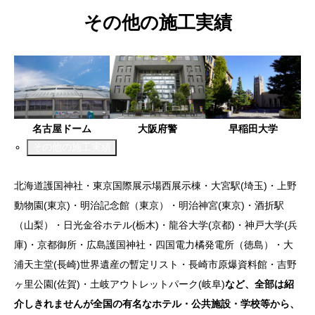
その他の施工実績
名古屋ドーム
大阪府警
早稲田大学
その他の施工実績
北海道護国神社・東京国際展示場西展示棟・大宮駅(埼玉)・上野
動物園(東京)・明治記念館（東京）・明治神宮(東京)・酒折駅
（山梨）・日光金谷ホテル(栃木)・龍谷大学(京都)・神戸大学(兵
庫)・京都御所・広島護国神社・四国電力橘発電所（徳島）・大
浦天主堂(長崎)世界遺産の暫定リスト・長崎市原爆資料館・吉野
ヶ里公園(佐賀)・土岐アウトレットパーク(岐阜)
など、全部は紹
介しきれませんが全国の有名なホテル・公共施設・学校等から、