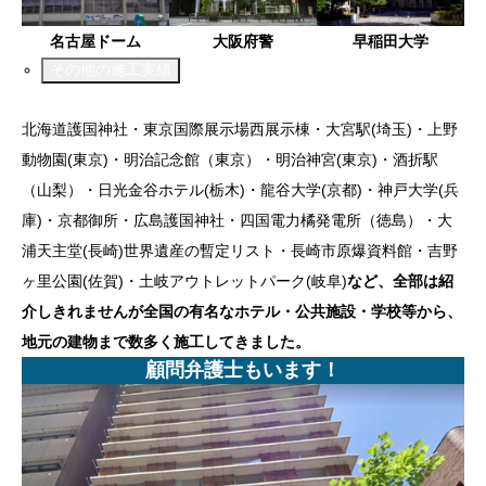
名古屋ドーム
大阪府警
早稲田大学
その他の施工実績
北海道護国神社・東京国際展示場西展示棟・大宮駅(埼玉)・上野
動物園(東京)・明治記念館（東京）・明治神宮(東京)・酒折駅
（山梨）・日光金谷ホテル(栃木)・龍谷大学(京都)・神戸大学(兵
庫)・京都御所・広島護国神社・四国電力橘発電所（徳島）・大
浦天主堂(長崎)世界遺産の暫定リスト・長崎市原爆資料館・吉野
ヶ里公園(佐賀)・土岐アウトレットパーク(岐阜)
など、全部は紹
介しきれませんが全国の有名なホテル・公共施設・学校等から、
地元の建物まで数多く施工してきました。
顧問弁護士もいます！