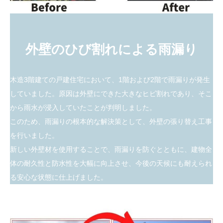
外壁のひび割れによる雨漏り
木造3階建ての戸建住宅において、1階および2階で雨漏りが発生
していました。原因は外壁にできた大きなヒビ割れであり、そこ
から雨水が浸入していたことが判明しました。
このため、雨漏りの根本的な解決策として、外壁の張り替え工事
を行いました。
新しい外壁材を使用することで、雨漏りを防ぐとともに、建物全
体の耐久性と防水性を大幅に向上させ、今後の天候にも耐えられ
る安心な状態に仕上げました。