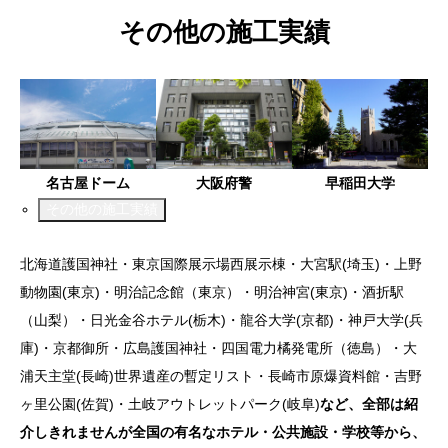
その他の施工実績
名古屋ドーム
大阪府警
早稲田大学
その他の施工実績
北海道護国神社・東京国際展示場西展示棟・大宮駅(埼玉)・上野
動物園(東京)・明治記念館（東京）・明治神宮(東京)・酒折駅
（山梨）・日光金谷ホテル(栃木)・龍谷大学(京都)・神戸大学(兵
庫)・京都御所・広島護国神社・四国電力橘発電所（徳島）・大
浦天主堂(長崎)世界遺産の暫定リスト・長崎市原爆資料館・吉野
ヶ里公園(佐賀)・土岐アウトレットパーク(岐阜)
など、全部は紹
介しきれませんが全国の有名なホテル・公共施設・学校等から、