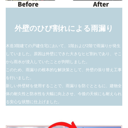
外壁のひび割れによる雨漏り
木造3階建ての戸建住宅において、1階および2階で雨漏りが発生
していました。原因は外壁にできた大きなヒビ割れであり、そこ
から雨水が浸入していたことが判明しました。
このため、雨漏りの根本的な解決策として、外壁の張り替え工事
を行いました。
新しい外壁材を使用することで、雨漏りを防ぐとともに、建物全
体の耐久性と防水性を大幅に向上させ、今後の天候にも耐えられ
る安心な状態に仕上げました。