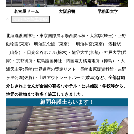
名古屋ドーム
大阪府警
早稲田大学
その他の施工実績
北海道護国神社・東京国際展示場西展示棟・大宮駅(埼玉)・上野
動物園(東京)・明治記念館（東京）・明治神宮(東京)・酒折駅
（山梨）・日光金谷ホテル(栃木)・龍谷大学(京都)・神戸大学(兵
庫)・京都御所・広島護国神社・四国電力橘発電所（徳島）・大
浦天主堂(長崎)世界遺産の暫定リスト・長崎市原爆資料館・吉野
ヶ里公園(佐賀)・土岐アウトレットパーク(岐阜)
など、全部は紹
介しきれませんが全国の有名なホテル・公共施設・学校等から、
地元の建物まで数多く施工してきました。
顧問弁護士もいます！