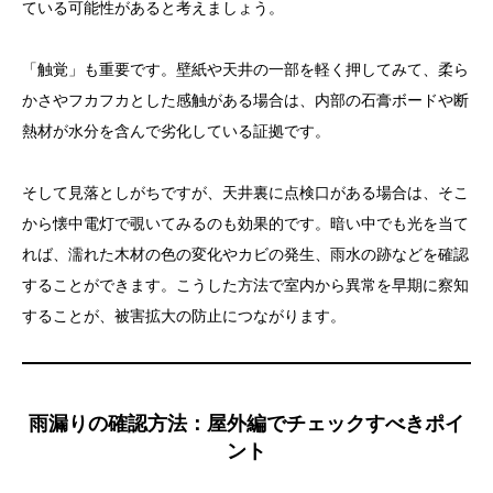
ている可能性があると考えましょう。
目次
「触覚」も重要です。壁紙や天井の一部を軽く押してみて、柔ら
かさやフカフカとした感触がある場合は、内部の石膏ボードや断
雨漏りの兆候を見逃さないために知っておくべき基本
熱材が水分を含んで劣化している証拠です。
情報
雨漏りの原因は屋根だけじゃない？見落としがちな侵
そして見落としがちですが、天井裏に点検口がある場合は、そこ
入経路
から懐中電灯で覗いてみるのも効果的です。暗い中でも光を当て
自分でできる雨漏りの確認方法：室内編
れば、濡れた木材の色の変化やカビの発生、雨水の跡などを確認
することができます。こうした方法で室内から異常を早期に察知
雨漏りの確認方法：屋外編でチェックすべきポイント
することが、被害拡大の防止につながります。
雨漏りが疑われるときにやってはいけない自己対処
まとめ：雨漏りの確認方法を知ることが、住まいを守
る第一歩
雨漏りの確認方法：屋外編でチェックすべきポイ
ント