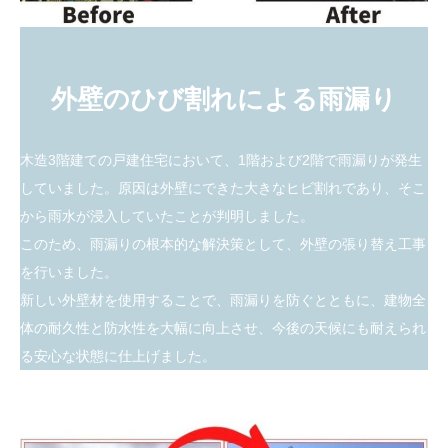
外壁のひび割れによる雨漏り
木造3階建ての戸建住宅において、1階および2階で雨漏りが発生
していました。原因は外壁にできた大きなヒビ割れであり、そこ
から雨水が浸入していたことが判明しました。
このため、雨漏りの根本的な解決策として、外壁の張り替え工事
を行いました。
新しい外壁材を使用することで、雨漏りを防ぐとともに、建物全
体の耐久性と防水性を大幅に向上させ、今後の天候にも耐えられ
る安心な状態に仕上げました。