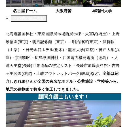
名古屋ドーム
大阪府警
早稲田大学
その他の施工実績
北海道護国神社・東京国際展示場西展示棟・大宮駅(埼玉)・上野
動物園(東京)・明治記念館（東京）・明治神宮(東京)・酒折駅
（山梨）・日光金谷ホテル(栃木)・龍谷大学(京都)・神戸大学(兵
庫)・京都御所・広島護国神社・四国電力橘発電所（徳島）・大
浦天主堂(長崎)世界遺産の暫定リスト・長崎市原爆資料館・吉野
ヶ里公園(佐賀)・土岐アウトレットパーク(岐阜)
など、全部は紹
介しきれませんが全国の有名なホテル・公共施設・学校等から、
地元の建物まで数多く施工してきました。
顧問弁護士もいます！