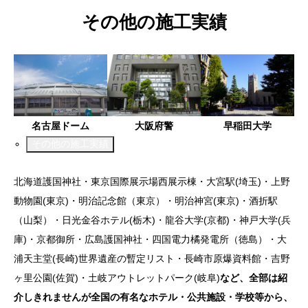
その他の施工実績
名古屋ドーム
大阪府警
早稲田大学
その他の施工実績
北海道護国神社・東京国際展示場西展示棟・大宮駅(埼玉)・上野
動物園(東京)・明治記念館（東京）・明治神宮(東京)・酒折駅
（山梨）・日光金谷ホテル(栃木)・龍谷大学(京都)・神戸大学(兵
庫)・京都御所・広島護国神社・四国電力橘発電所（徳島）・大
浦天主堂(長崎)世界遺産の暫定リスト・長崎市原爆資料館・吉野
ヶ里公園(佐賀)・土岐アウトレットパーク(岐阜)
など、全部は紹
介しきれませんが全国の有名なホテル・公共施設・学校等から、