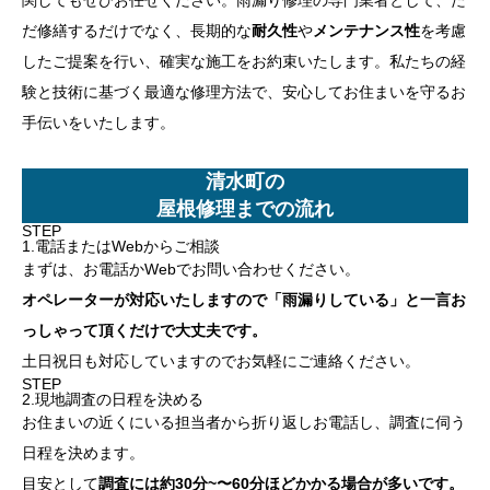
だ修繕するだけでなく、長期的な
耐久性
や
メンテナンス性
を考慮
したご提案を行い、確実な施工をお約束いたします。私たちの経
験と技術に基づく最適な修理方法で、安心してお住まいを守るお
手伝いをいたします。
清水町の
屋根修理までの流れ
STEP
1.電話またはWebからご相談
まずは、お電話かWebでお問い合わせください。
オペレーターが対応いたしますので「雨漏りしている」と一言お
っしゃって頂くだけで大丈夫です。
土日祝日も対応していますのでお気軽にご連絡ください。
STEP
2.現地調査の日程を決める
お住まいの近くにいる担当者から折り返しお電話し、調査に伺う
日程を決めます。
目安として
調査には約30分~〜60分ほどかかる場合が多いです。