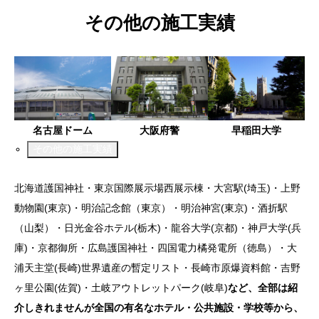
その他の施工実績
名古屋ドーム
大阪府警
早稲田大学
その他の施工実績
北海道護国神社・東京国際展示場西展示棟・大宮駅(埼玉)・上野
動物園(東京)・明治記念館（東京）・明治神宮(東京)・酒折駅
（山梨）・日光金谷ホテル(栃木)・龍谷大学(京都)・神戸大学(兵
庫)・京都御所・広島護国神社・四国電力橘発電所（徳島）・大
浦天主堂(長崎)世界遺産の暫定リスト・長崎市原爆資料館・吉野
ヶ里公園(佐賀)・土岐アウトレットパーク(岐阜)
など、全部は紹
介しきれませんが全国の有名なホテル・公共施設・学校等から、