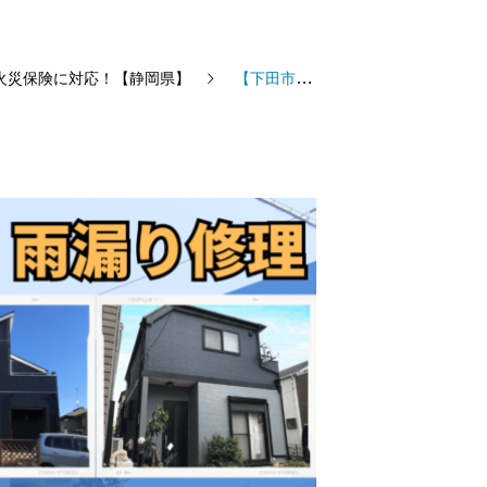
火災保険に対応！【静岡県】
【下田市】屋根修理の専門ドクター雨漏りのお医者さん | 葺き替え・カバー工法！無料調査・無料見積もり・火災保険に対応！【静岡県】